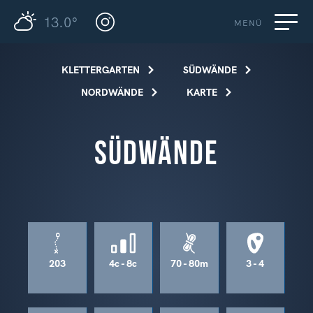
13.0°
MENÜ
KLETTERGARTEN
SÜDWÄNDE
NORDWÄNDE
KARTE
Südwände
203
4c - 8c
70 - 80m
3 - 4