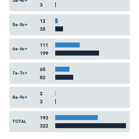
3a-4c+
3
12
5a-5c+
35
111
6a-6c+
199
65
7a-7c+
82
2
8a-9c+
3
Bar Example #2
193
TOTAL
322