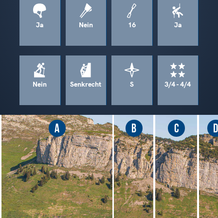
Ja
Nein
16
Ja
Nein
Senkrecht
S
3/4 - 4/4
A
B
C