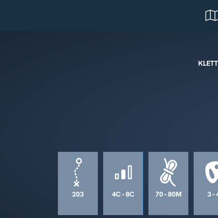
KLET
203
4C - 8C
70 - 80M
3 - 