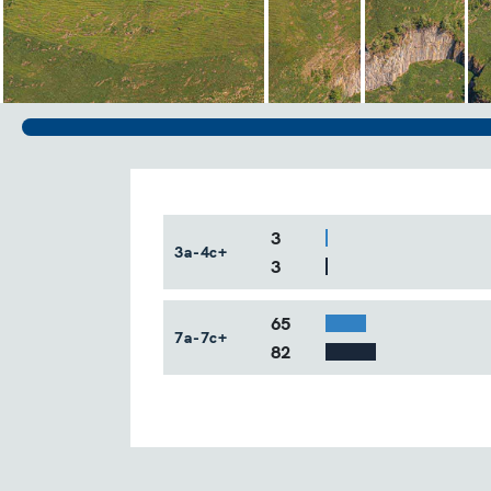
3
3a-4c+
3
65
7a-7c+
82