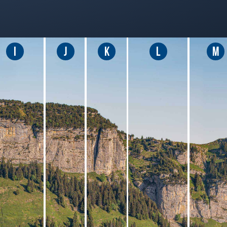
I
J
K
L
M