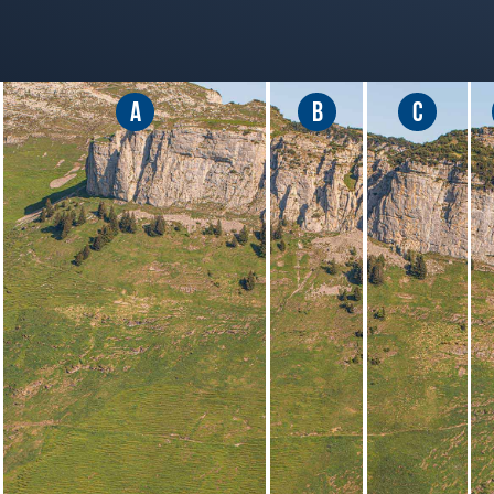
A
B
C