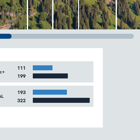
111
c+
199
Bar Example #2
193
AL
322