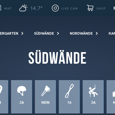
14.7°
MAP
LIVE CAM
SHOP
TERGARTEN
SÜDWÄNDE
NORDWÄNDE
KA
Südwände
4
JA
NEIN
16
JA
N