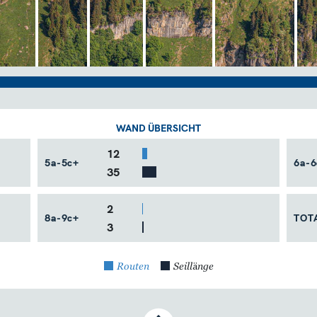
WAND ÜBERSICHT
12
5a-5c+
6a-6
35
2
8a-9c+
TOT
3
Routen
Seillänge