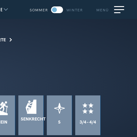
DE
SOMMER
WINTER
MENÜ
RTE
SENKRECHT
EIN
S
3/4 - 4/4