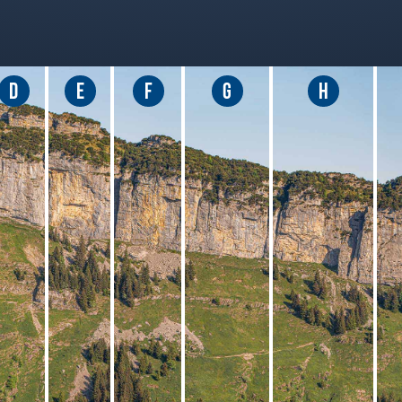
D
E
F
G
H