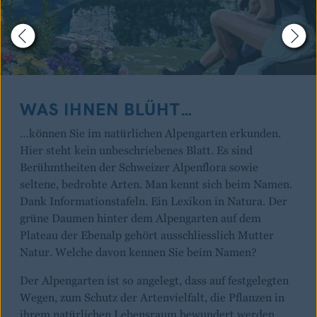
WAS IHNEN BLÜHT…
…können Sie im natürlichen Alpengarten erkunden.
Hier steht kein unbeschriebenes Blatt. Es sind
Berühmtheiten der Schweizer Alpenflora sowie
seltene, bedrohte Arten. Man kennt sich beim Namen.
Dank Informationstafeln. Ein Lexikon in Natura. Der
grüne Daumen hinter dem Alpengarten auf dem
Plateau der Ebenalp gehört ausschliesslich Mutter
Natur. Welche davon kennen Sie beim Namen?
Der Alpengarten ist so angelegt, dass auf festgelegten
Wegen, zum Schutz der Artenvielfalt, die Pflanzen in
ihrem natürlichen Lebensraum bewundert werden