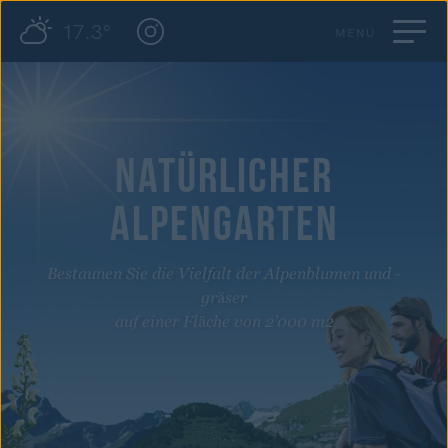
17.3°
MENÜ
NATÜRLICHER
ALPENGARTEN
Bestaunen Sie die Vielfalt der Alpenblumen und -
gräser
auf einer Fläche von 2’000 m2