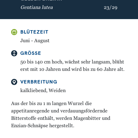
Gentiana lutea
23/29
BLÜTEZEIT
Juni - August
GRÖSSE
GELBER ENZIAN
WEISSE SILBERWURZ
50 bis 140 cm hoch, wächst sehr langsam, blüht
Gentiana lutea
Dryas octopetala
erst mit 10 Jahren und wird bis zu 60 Jahre alt.
VERBREITUNG
kalkliebend, Weiden
Aus der bis zu 1 m langen Wurzel die
appetitanregende und verdauungsfördernde
Bitterstoffe enthält, werden Magenbitter und
Enzian-Schnäpse hergestellt.