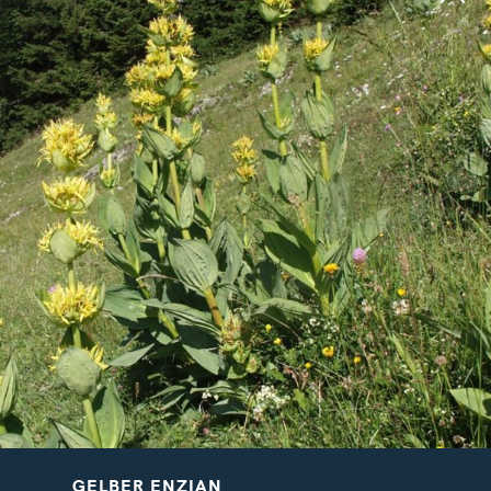
ALPEN-RISPENGRAS
BERG-HAUSWURZ
Poa alpina
Sempervivum montanum
ALPENHELM
GEMEINE AKELEI
Bartsia alpina
Aquilegia vulgaris
GELBER ENZIAN