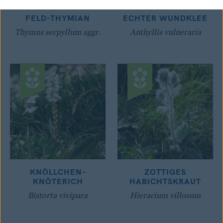
FELD-THYMIAN
ECHTER WUNDKLEE
Thymus serpyllum aggr.
Anthyllis vulneraria
KNÖLLCHEN-
ZOTTIGES
KNÖTERICH
HABICHTSKRAUT
Bistorta vivipara
Hieracium villosum