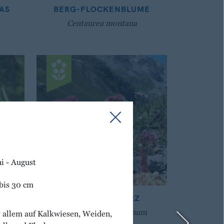
AS
BERG-FLOCKENBLUME
Centaurea montana
i - August
bis 30 cm
S
BERG-HAUSWURZ
Sempervivum montanum
 allem auf Kalkwiesen, Weiden,