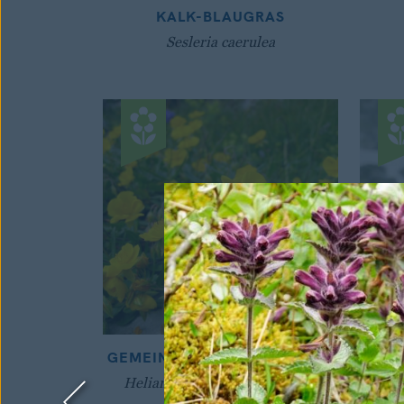
KALK-BLAUGRAS
Sesleria caerulea
GEMEINES SONNENRÖSCHEN
Helianthemum nummularium