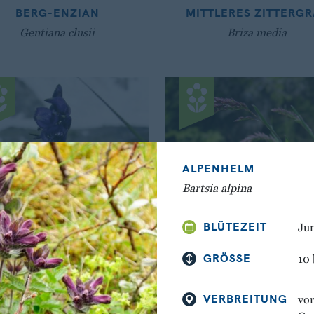
BERG-ENZIAN
MITTLERES ZITTERGR
Gentiana clusii
Briza media
ALPENHELM
Bartsia alpina
BLÜTEZEIT
Jun
GRÖSSE
10 
BLAUER-EISENHUT
ALPEN-RISPENGRA
(DICHTBLÜTIGER)
VERBREITUNG
Poa alpina
vor
Aconitum napellus