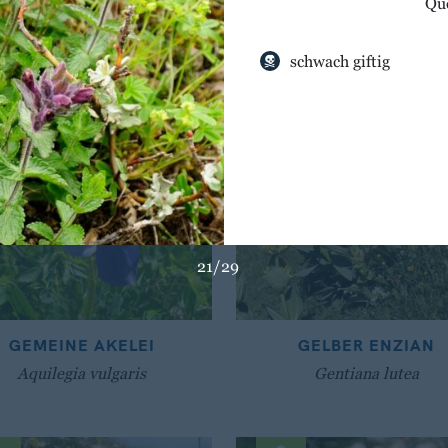
Qu
schwach giftig
21/29
GEMEINE AKELEI
GELBER ENZIAN
Aquilegia vulgaris
Gentiana lutea