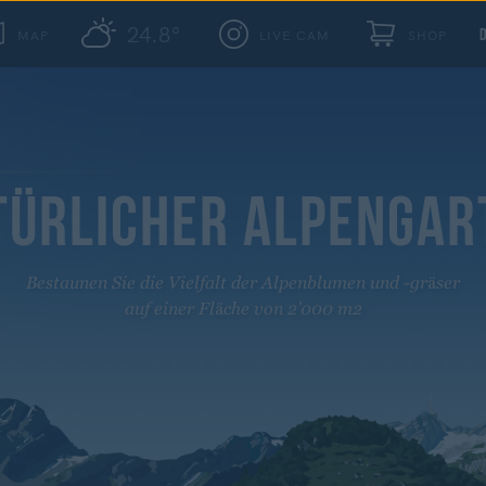
24.8°
MAP
LIVE CAM
SHOP
TÜRLICHER ALPENGAR
Bestaunen Sie die Vielfalt der Alpenblumen und -gräser
auf einer Fläche von 2’000 m2