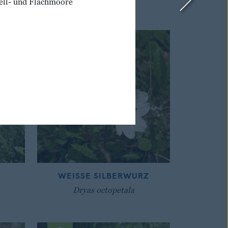
ell- und Flachmoore
WEISSE SILBERWURZ
Dryas octopetala