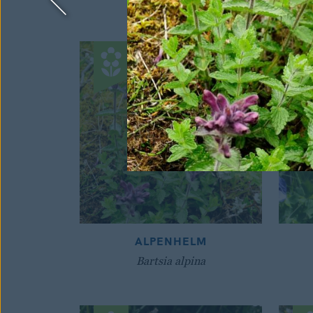
ALPENHELM
Bartsia alpina