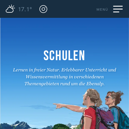
17.1°
MENÜ
SCHULEN
Lernen in freier Natur. Erlebbarer Unterricht und
Wissensvermittlung in verschiedenen
Themengebieten rund um die Ebenalp.