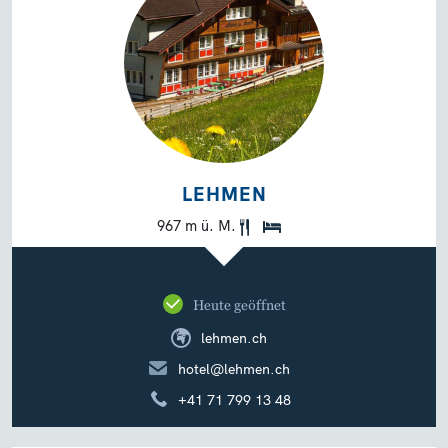
LEHMEN
967 m ü. M.
Heute geöffnet
lehmen.ch
hotel@lehmen.ch
+41 71 799 13 48