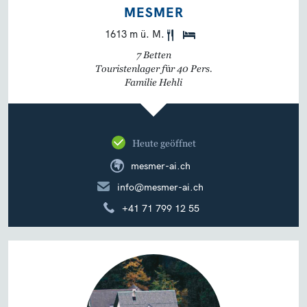
MESMER
1613 m ü. M.
7 Betten
Touristenlager für 40 Pers.
Familie Hehli
Heute geöffnet
mesmer-ai.ch
info@mesmer-ai.ch
+41 71 799 12 55