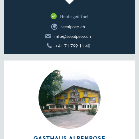
Heute geöffnet
seealpsee.ch
info@seealpsee.ch
+41 71 799 11 40
GASTHAUS ALPENROSE