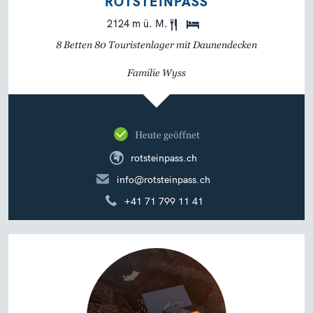
ROTSTEINPASS
2124 m ü. M.
8 Betten 80 Touristenlager mit Daunendecken
Familie Wyss
Heute geöffnet
rotsteinpass.ch
info@rotsteinpass.ch
+41 71 799 11 41