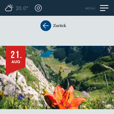
20.0°
MENÜ
Zurück
21.
AUG