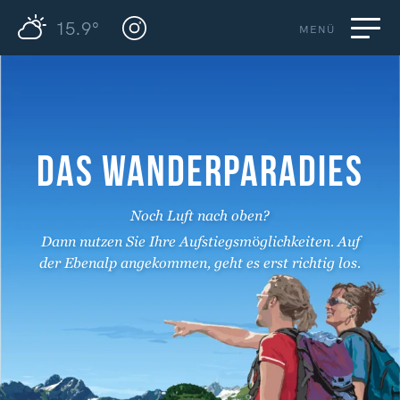
15.9°
MENÜ
DAS WANDERPARADIES
Noch Luft nach oben?
Dann nutzen Sie Ihre Aufstiegsmöglichkeiten. Auf
der Ebenalp angekommen, geht es erst richtig los.